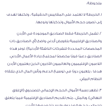
ملحوظة:
1. الخريطة لا تعتمد على المقاييس الحقيقية ، ولكنها تهدف
إلى تصوير حجم الأموال وتذكرتها ونوعها.
2. تشمل الخريطة فقط الصناديق الموجودة في الأردن
والصناديق الإقليمية بتفويض أردني واضح (أي الصناديق ذات
المخصصات المحددة للشركات الناشئة الأردنية). توفر هذه
الصناديق دعمًا قويًا مخصصًا لمجتمع ريادة الأعمال الأردني.
اللاعبون الإقليميون والعالميون الآخرون الذين يعتبرون الأردن
هدفا ، يلعبون دورًا في توسيع الدعم ورأس المال الذي يتلقاه
النظام البيئي.
3. تظهر رسمة الأموال الحجم الإجمالي للصندوق (الإغلاق
النهائي). وبالمثل ، يتم تقديم الصناديق الإقليمية فيما يتعلق
بإجمالي حجم الصندوق وليس تخصيصها للأردن.